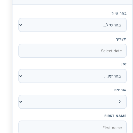
בחר טיול
תַאֲרִיך
זְמַן
אורחים
FIRST NAME