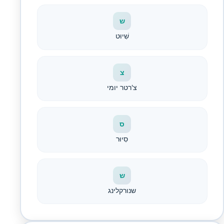
ש
שִׁיוּט
צ
צ'רטר יומי
ס
סִיוּר
ש
שנורקלינג