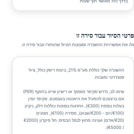
בדרך כלל מאושר תוך שעות
פרטי הסיור עבור סירה זו
גלו את אפשרויות ההשכרה וסגנונות הטיול שהוחזרו עבור סירה זו.
ההשכרה שלך כוללת מע"מ 21%, ביטוח ריסק כולל, ציוד
סטנדרטי ומגבות.
שימו לב, נדרש סקיפר מוסמך או רישיון שייט בתוקף (PER)
אם ברצונכם להפעיל את היאכטה בעצמכם. סקיפר זמין
בעלות נוספת (€300). החרגות נוספות כוללות דלק, ניקיון
(€100/יום - €200/שבוע), מסירה (€100), מצעים
(€20/אדם) ועגינה מחוץ לנמל הבסיס. חל פיקדון (€2000
/ €5000).