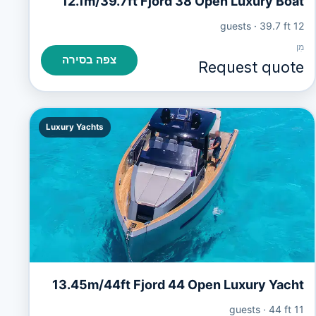
12.1m/39.7ft Fjord 38 Open Luxury Boat
·
39.7 ft
12 guests
מִן
צפה בסירה
Request quote
Luxury Yachts
13.45m/44ft Fjord 44 Open Luxury Yacht
·
44 ft
11 guests