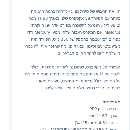
חוו את הריגוש של סירת מנוע יוקרתית ברמה הגבוהה
ביותר עם הפיורד 38 אקספרס שלנו באורך 11.63 מטר
(38.2 רגל), הזמינה להשכרה מפורט אדריאנו היוקרתי,
Mallorca. עם המפרט הגבוה שלה ומנועי Mercury ורדו
כפולים רבי עוצמה בהספק של 350 כ"ס, הפיורד הזה
מציע ביצועים וסגנון יוצאי דופן, מה שהופך אותו ליאכטה
מושלמת ליום לחקר האיים הבלאריים.
הפיורד 38 אקספרס, שתוכננה ליוקרה ומהירות, יכולה
להכיל עד 11 אורחים בתוספת צוות. תיהנו מנוחות חיונית
על הסיפון, כולל מיזוג אוויר בתאים, מערכת סאונד
פרימיום, חדרי רחצה מלאים וציוד שנורקלינג.
מאפיינים:
- נדרש רישיון PER
- אורך: 11.63 מטר
- רוחב: 4.81 מטר (15 רגל)
- מנוע: 2 x MERCURY VERADO 2 x 350 כ"ס