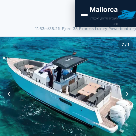
Mallorca
השכרת סירות, יאכטות
ודיג
בַּיִת
›
11.63m/38.2ft Fjord 38 Express Luxury Powerboat
7
/
1