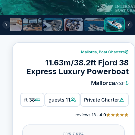
Mallorca
,
Boat Charters
11.63m/38.2ft Fjord 38
Express Luxury Powerboat
יוצא
Mallorca
38 ft
11 guests
Private Charter
18 reviews
·
4.9
בקשת סירה