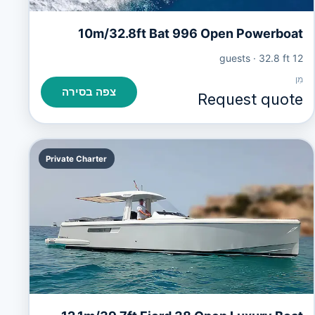
10m/32.8ft Bat 996 Open Powerboat
·
32.8 ft
12 guests
מִן
צפה בסירה
Request quote
Private Charter