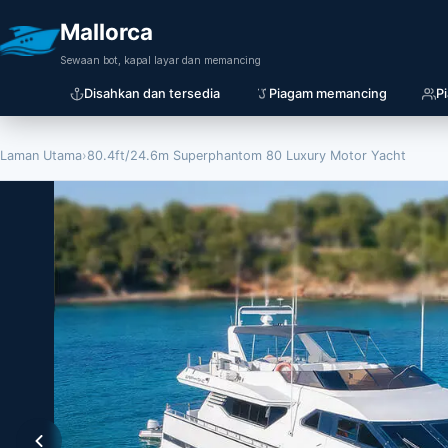
Mallorca
Sewaan bot, kapal layar dan memancing
Disahkan dan tersedia
Piagam memancing
P
Laman Utama
›
80.4ft/24.6m Superphantom 80 Luxury Motor Yacht