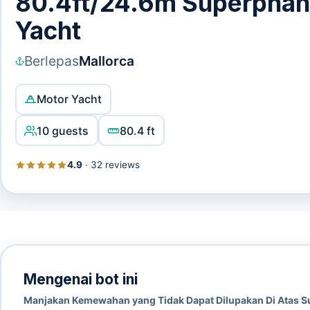
80.4ft/24.6m Superphan
Yacht
Berlepas
Mallorca
Motor Yacht
10 guests
80.4 ft
4.9
·
32 reviews
Mengenai bot ini
Manjakan Kemewahan yang Tidak Dapat Dilupakan Di Atas S