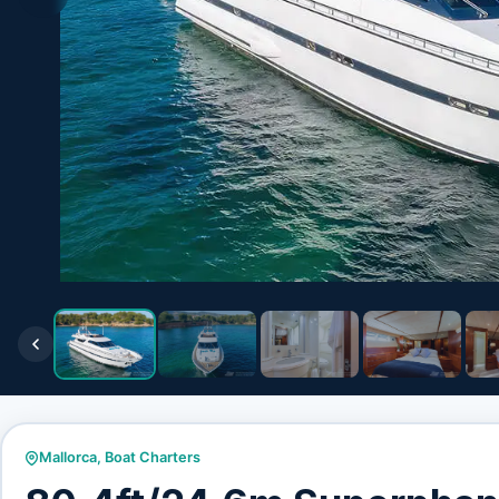
Mallorca
,
Boat Charters