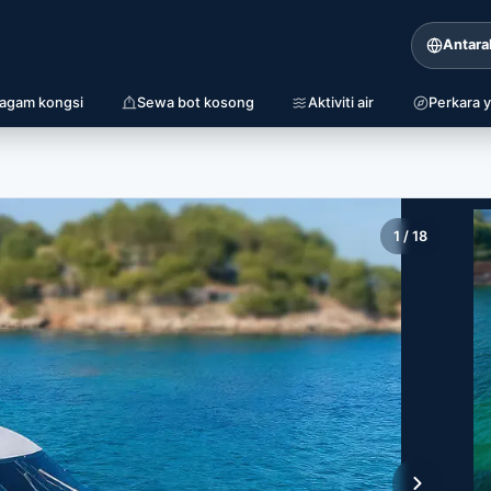
Antara
iagam kongsi
Sewa bot kosong
Aktiviti air
Perkara y
1
/
18