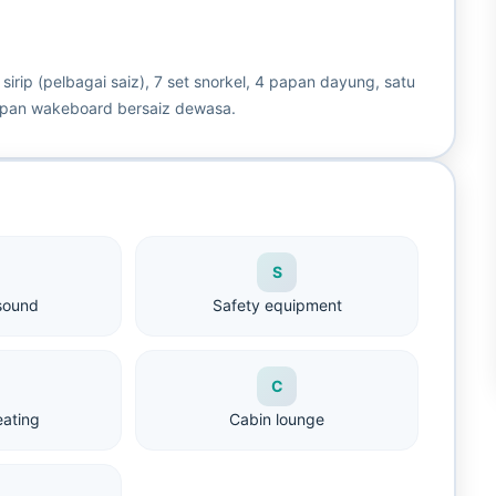
ip (pelbagai saiz), 7 set snorkel, 4 papan dayung, satu
papan wakeboard bersaiz dewasa.
S
sound
Safety equipment
C
eating
Cabin lounge