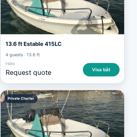
13.6 ft Estable 415LC
4 guests
·
13.6 ft
FRÅN
Visa båt
Request quote
Private Charter