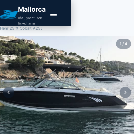
Mallorca
Båt-, yacht- och
fiskecharter
Hem
›
25 ft Cobalt A25J
1
/
4