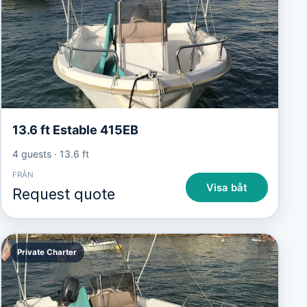
13.6 ft Estable 415EB
4 guests
·
13.6 ft
FRÅN
Visa båt
Request quote
Private Charter