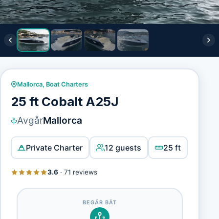
Mallorca
,
Boat Charters
25 ft Cobalt A25J
Avgår
Mallorca
Private Charter
12 guests
25 ft
3.6
·
71 reviews
BEGÄR BÅT