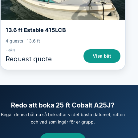
13.6 ft Estable 415LCB
4 guests
·
13.6 ft
FRÅN
Visa båt
Request quote
Redo att boka 25 ft Cobalt A25J?
Begär denna båt nu så bekräftar vi det bästa datumet, rutten
och vad som ingår för er grupp.