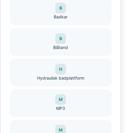
B
Badkar
B
Blåtand
H
Hydraulisk badplattform
M
MP3
M