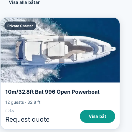
Visa alla båtar
Private Charter
10m/32.8ft Bat 996 Open Powerboat
12 guests
·
32.8 ft
FRÅN
Visa båt
Request quote