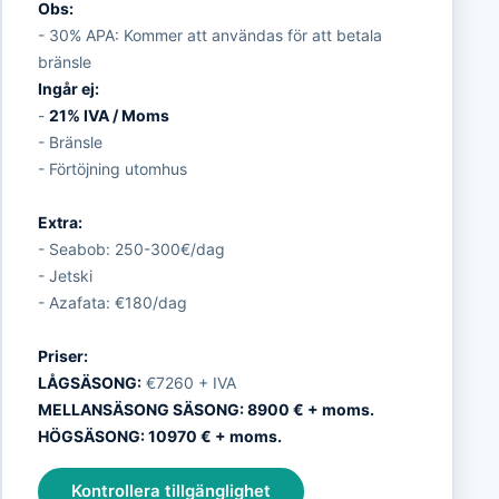
Obs:
- 30% APA: Kommer att användas för att betala
bränsle
Ingår ej:
-
21% IVA / Moms
- Bränsle
- Förtöjning utomhus
Extra:
- Seabob: 250-300€/dag
- Jetski
- Azafata: €180/dag
Priser:
LÅGSÄSONG:
€7260 + IVA
MELLANSÄSONG SÄSONG: 8900 € + moms.
HÖGSÄSONG: 10970 € + moms.
Kontrollera tillgänglighet