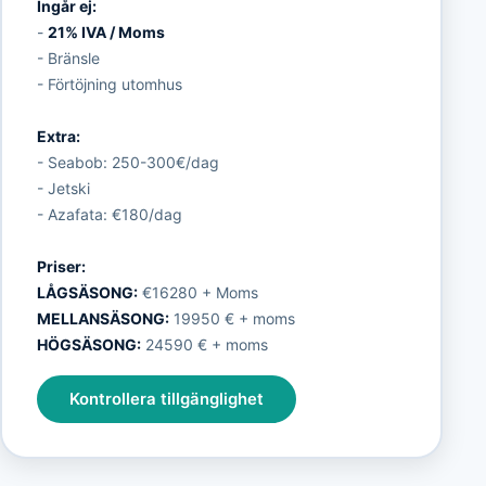
Ingår ej:
-
21% IVA / Moms
- Bränsle
- Förtöjning utomhus
Extra:
- Seabob: 250-300€/dag
- Jetski
- Azafata: €180/dag
Priser:
LÅGSÄSONG:
€16280 + Moms
MELLANSÄSONG:
19950 € + moms
HÖGSÄSONG:
24590 € + moms
Kontrollera tillgänglighet