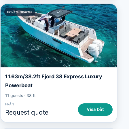
Private Charter
11.63m/38.2ft Fjord 38 Express Luxury
Powerboat
11 guests
·
38 ft
FRÅN
Visa båt
Request quote