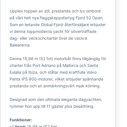
Upplev toppen av stil, prestanda och lyx ombord
på vårt helt nya flaggskeppsfartyg Fjord 52 Open.
Som en ledande Global Fjord-återförsäljare erbjuder
vi denna toppmoderna yacht för oöverträffade
dag- eller veckochcharter över de vackra
Balearerna.
Denna 15,98 m (52 fot) motorbåt finns tillgänglig för
charter från Port Adriano på Mallorca och Santa
Eulalia på Ibiza, och ståtar med kraftfulla Volvo
Penta IPS 800-motorer, vilket erbjuder spännande
prestanda och en anmärkningsvärt mjuk körning.
Designad som den ultimata eleganta dagyachten,
rymmer hon upp till 11 gäster plus besättning.
Funktioner:
- Längd:
15,98 m (52 fot)