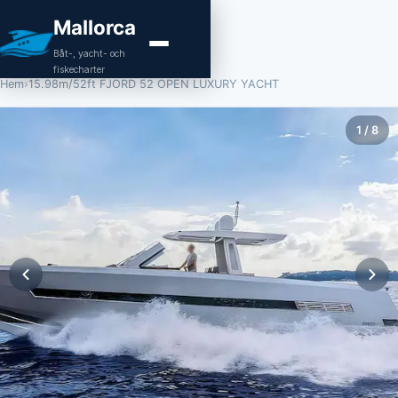
Mallorca
Båt-, yacht- och
fiskecharter
Hem
›
15.98m/52ft FJORD 52 OPEN LUXURY YACHT
1
/
8