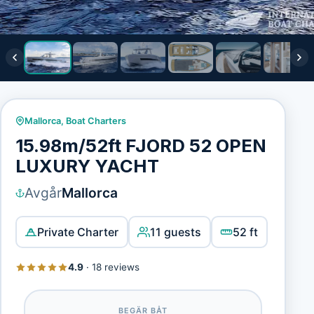
Mallorca
,
Boat Charters
15.98m/52ft FJORD 52 OPEN
LUXURY YACHT
Avgår
Mallorca
Private Charter
11 guests
52 ft
4.9
·
18 reviews
BEGÄR BÅT