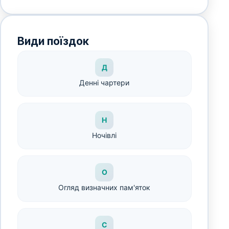
Види поїздок
Д
Денні чартери
Н
Ночівлі
О
Огляд визначних пам'яток
С