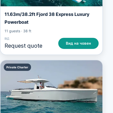
11.63m/38.2ft Fjord 38 Express Luxury
Powerboat
11 guests
·
38 ft
ВІД
Вид на човен
Request quote
Private Charter