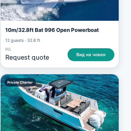
10m/32.8ft Bat 996 Open Powerboat
12 guests
·
32.8 ft
ВІД
Вид на човен
Request quote
Private Charter