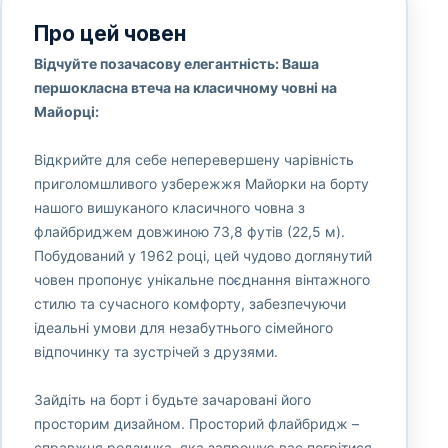
Про цей човен
Відчуйте позачасову елегантність: Ваша
першокласна втеча на класичному човні на
Майорці:
Відкрийте для себе неперевершену чарівність
приголомшливого узбережжя Майорки на борту
нашого вишуканого класичного човна з
флайбриджем довжиною 73,8 футів (22,5 м).
Побудований у 1962 році, цей чудово доглянутий
човен пропонує унікальне поєднання вінтажного
стилю та сучасного комфорту, забезпечуючи
ідеальні умови для незабутнього сімейного
відпочинку та зустрічей з друзями.
Зайдіть на борт і будьте зачаровані його
просторим дизайном. Просторий флайбридж –
справжня родзинка, яка запрошує вас погрітися