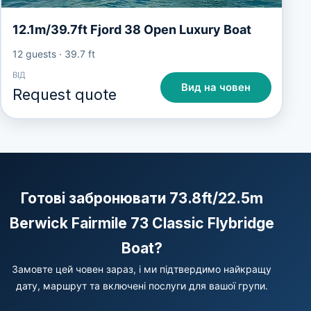
12.1m/39.7ft Fjord 38 Open Luxury Boat
12 guests
·
39.7 ft
ВІД
Вид на човен
Request quote
Готові забронювати 73.8ft/22.5m
Berwick Fairmile 73 Classic Flybridge
Boat?
Замовте цей човен зараз, і ми підтвердимо найкращу
дату, маршрут та включені послуги для вашої групи.