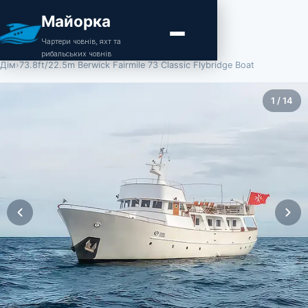
Майорка
Чартери човнів, яхт та
рибальських човнів
Дім
›
73.8ft/22.5m Berwick Fairmile 73 Classic Flybridge Boat
1
/
14