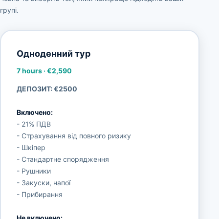
групі.
Одноденний тур
7 hours
·
€2,590
ДЕПОЗИТ: €2500
Включено:
- 21% ПДВ
- Страхування від повного ризику
- Шкіпер
- Стандартне спорядження
- Рушники
- Закуски, напої
- Прибирання
Не включено: