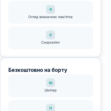
О
Огляд визначних пам'яток
С
Сноркелінг
Безкоштовно на борту
Ш
Шкіпер
П