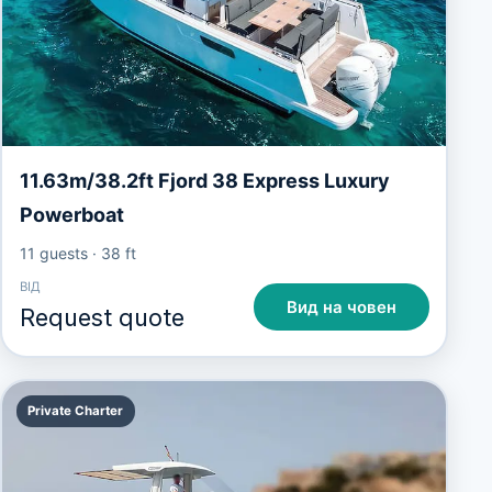
11.63m/38.2ft Fjord 38 Express Luxury
Powerboat
11 guests
·
38 ft
ВІД
Вид на човен
Request quote
Private Charter