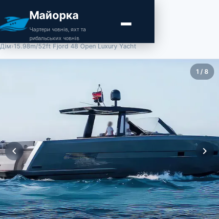
Майорка
Чартери човнів, яхт та
рибальських човнів
Дім
›
15.98m/52ft Fjord 48 Open Luxury Yacht
1
/
8