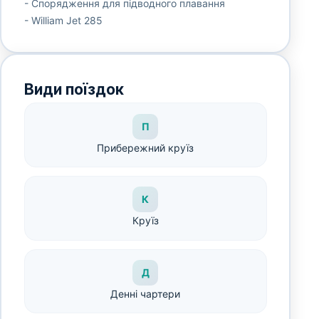
- Спорядження для підводного плавання
- William Jet 285
Види поїздок
П
Прибережний круїз
К
Круїз
Д
Денні чартери