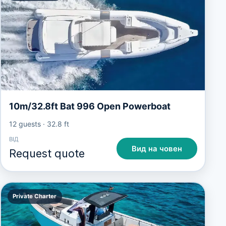
10m/32.8ft Bat 996 Open Powerboat
12 guests
·
32.8 ft
ВІД
Вид на човен
Request quote
Private Charter