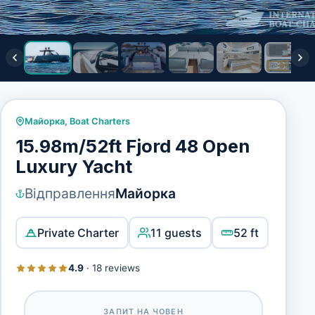
Майорка
,
Boat Charters
15.98m/52ft Fjord 48 Open
Luxury Yacht
Відправлення
Майорка
Private Charter
11 guests
52 ft
4.9
·
18 reviews
ЗАПИТ НА ЧОВЕН