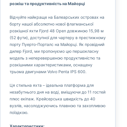
розкіш та продуктивність на Майорці
Відчуйте найкраще на Балеарських островах на
борту нашої абсолютно нової флагманської
розкішної яхти Fjord 48 Open довжиною 15,98 м
(52 фути), доступної для чартеру в престижному
порту Пуерто-Порталс на Майорці. Як провідний
дилер Fjord, ми пропонуємо цю першокласну
модель з неперевершеною продуктивністю та
розкішними характеристиками, оснащену
трьома двигунами Volvo Penta IPS 600.
Ця стильна яхта – ідеальна платформа для
незабутнього дня на воді, вміщуючи до 11 гостей
плюс екіпаж. Крейсерська швидкість до 40
вузлів, насолоджуючись плавною та захопливою
поїздкою.
Характеристики: