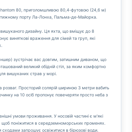
rphantom 80, приголомшливою 80,4-футовою (24,6 м)
стижному порту Ла-Лонха, Пальма-де-Майорка.
 вишуканого дизайну. Ця яхта, що вміщує до 8
нує виняткові враження для сімей та груп, які
.
аншер) зустрічає вас довгим, затишним диваном, що
ташований великий обідній стіл, за яким комфортно
ля вишуканих страв у морі.
та розваг. Просторий солярій шириною 3 метри вабить
починку на 10 осіб пропонує повечеряти просто неба з
нішні умови проживання. У носовій частині є м'які
го, щоб поніжитися в середземноморських променях.
 сходами запрошує освіжитися в бірюзові води.