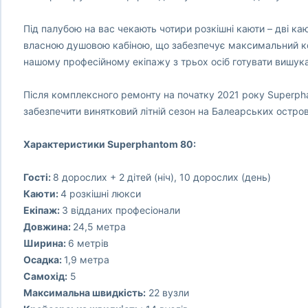
Під палубою на вас чекають чотири розкішні каюти – дві кают
власною душовою кабіною, що забезпечує максимальний ко
нашому професійному екіпажу з трьох осіб готувати вишука
Після комплексного ремонту на початку 2021 року Superpha
забезпечити винятковий літній сезон на Балеарських остров
Характеристики Superphantom 80:
Гості:
8 дорослих + 2 дітей (ніч), 10 дорослих (день)
Каюти:
4 розкішні люкси
Екіпаж:
3 відданих професіонали
Довжина:
24,5 метра
Ширина:
6 метрів
Осадка:
1,9 метра
Самохід:
5
Максимальна швидкість:
22 вузли