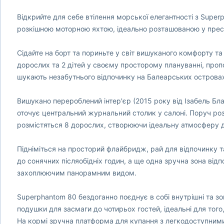
Відкрийте для себе втілення морської елегантності з Supe
розкішною моторною яхтою, ідеально розташованою у пре
Сідайте на борт та пориньте у світ вишуканого комфорту та
дорослих та 2 дітей у своєму просторому плануванні, пропо
шукають незабутнього відпочинку на Балеарських островах
Вишукано перероблений інтер'єр (2015 року від Ізабель Бл
оточує центральний журнальний столик у салоні. Поруч роз
розмістяться 8 дорослих, створюючи ідеальну атмосферу д
Підніміться на просторий флайбридж, рай для відпочинку 
до сонячних післяобідніх годин, а ще одна зручна зона від
захоплюючим панорамним видом.
Superphantom 80 бездоганно поєднує в собі внутрішні та зов
подушки для засмаги до чотирьох гостей, ідеальні для то
На кормі зручна платформа для купання з легкодоступними