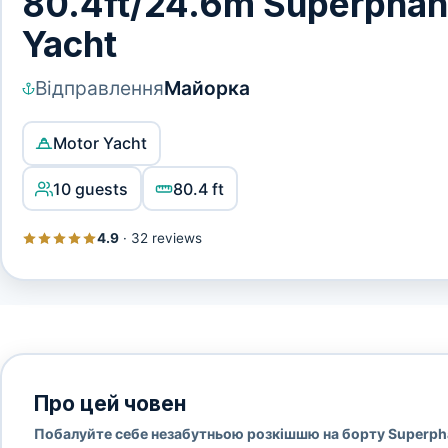
80.4ft/24.6m Superphan
Yacht
Відправлення
Майорка
Motor Yacht
10 guests
80.4 ft
4.9
·
32 reviews
Про цей човен
Побалуйте себе незабутньою розкішшю на борту Superp