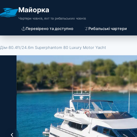
Майорка
Чартери човнів, яхт та рибальських човнів
Перевірено та доступно
Рибальські чартери
Дім
›
80.4ft/24.6m Superphantom 80 Luxury Motor Yacht