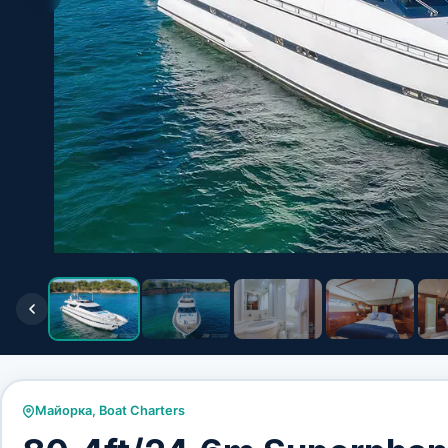
Майорка
,
Boat Charters