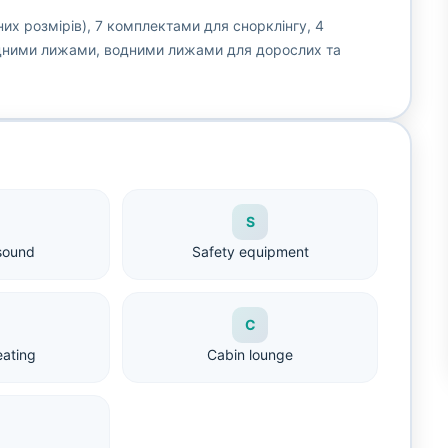
них розмірів), 7 комплектами для снорклінгу, 4
дними лижами, водними лижами для дорослих та
S
sound
Safety equipment
C
eating
Cabin lounge