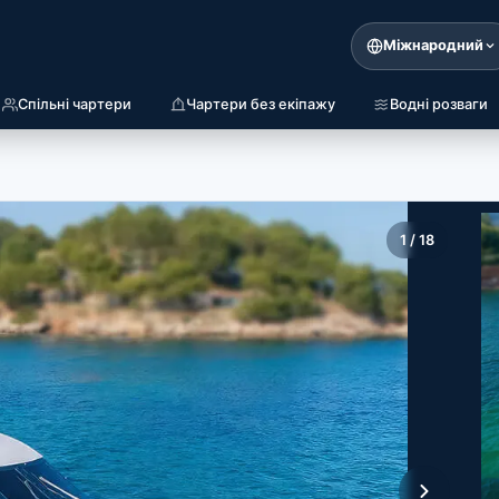
Міжнародний
Спільні чартери
Чартери без екіпажу
Водні розваги
1
/
18