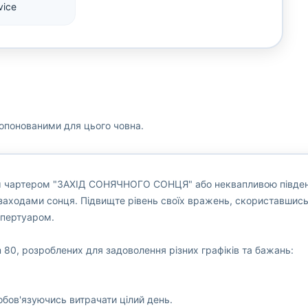
vice
опонованими для цього човна.
 чартером "ЗАХІД СОНЯЧНОГО СОНЦЯ" або неквапливою півден
заходами сонця. Підвищте рівень своїх вражень, скориставшись
епертуаром.
 80, розроблених для задоволення різних графіків та бажань:
обов'язуючись витрачати цілий день.