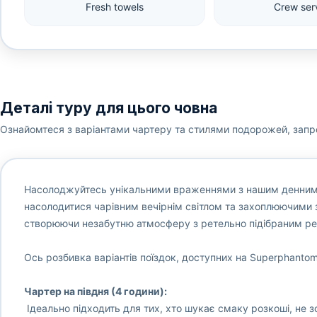
Fresh towels
Crew ser
Деталі туру для цього човна
Ознайомтеся з варіантами чартеру та стилями подорожей, запр
Насолоджуйтесь унікальними враженнями з нашим денним
насолодитися чарівним вечірнім світлом та захоплюючими 
створюючи незабутню атмосферу з ретельно підібраним р
Ось розбивка варіантів поїздок, доступних на Superphantom
Чартер на півдня (4 години):
Ідеально підходить для тих, хто шукає смаку розкоші, не з