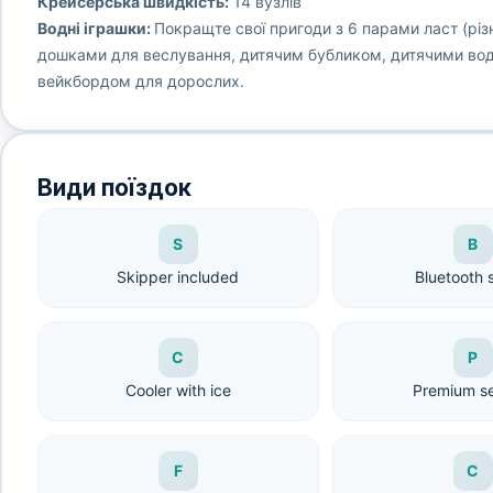
Крейсерська швидкість:
14 вузлів
Водні іграшки:
Покращте свої пригоди з 6 парами ласт (різ
дошками для веслування, дитячим бубликом, дитячими во
вейкбордом для дорослих.
Види поїздок
S
B
Skipper included
Bluetooth 
C
P
Cooler with ice
Premium s
F
C